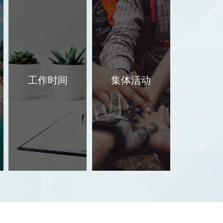
工作
集体
时间
活动
☆ 每
☆ 公
周五天
司每年
工作时间
集体活动
工作
组织一
制，按
次员工
照国家
集体旅
法定的
游；
节假日
☆ 逢
时间安
端午
排休
节、中
息；
秋节、
☆ 公
春节等
司提供
节假
工作午
日，公
餐和加
司组织