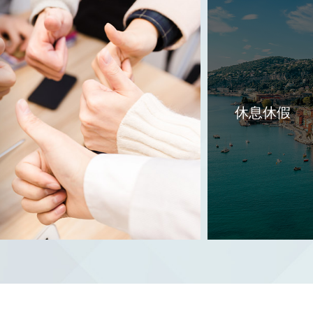
休息
休假
☆ 享
受带薪
休息休假
休假：
法定年
休假、
福利年
休假、
婚假、
丧假、
产假、
哺乳
假、带
薪病
假；