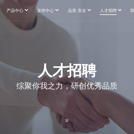
产品中心
发布中心
品质·安全
人才招聘
公司新闻
品质
员工福利
OCA、AB胶用胶粘剂
数据公示
安全
招聘信息
保护膜用胶粘剂
标签、电子行业用胶粘剂
偏光片用胶粘剂
人才招聘
双面胶带、泡棉用胶粘剂
综聚你我之力，研创优秀品质
的处理