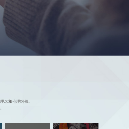
理念和伦理纲领。
。