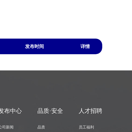
班慰问
员工活
餐等服
动或发
务；
放节日
慰问
☆ 公
金；
司提供
免费班
☆ 每
车服
半年组
发布时间
详情
务。
织一次
部门活
动；
☆ 每
年一次
年会集
体活
动。
发布中心
品质·安全
人才招聘
公司新闻
品质
员工福利