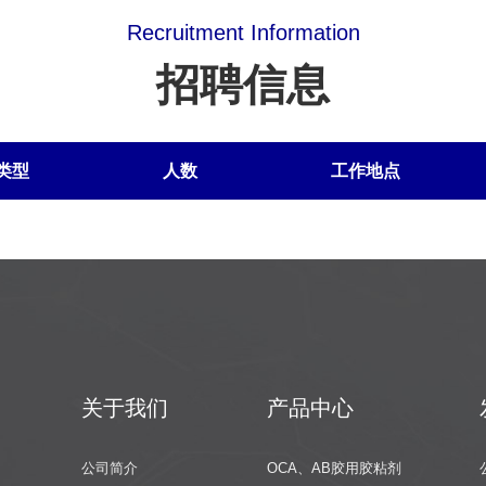
☆ 享
受津
Recruitment Information
贴：结
招聘信息
婚贺
金、添
丁贺
金、子
女入学
类型
人数
工作地点
贺金、
丧事慰
问金、
病休慰
问金
等。
关于我们
产品中心
公司简介
OCA、AB胶用胶粘剂